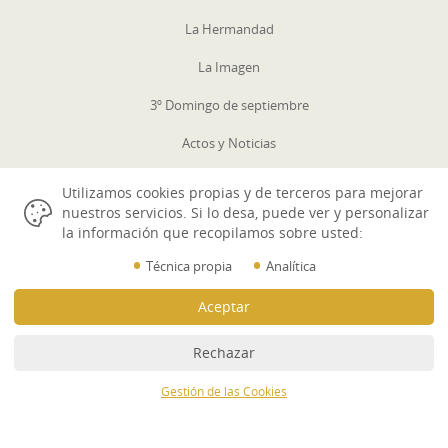
La Hermandad
La Imagen
3º Domingo de septiembre
Actos y Noticias
Galerías
Utilizamos cookies propias y de terceros para mejorar
nuestros servicios. Si lo desa, puede ver y personalizar
Contactar
la información que recopilamos sobre usted:
Aviso Legal
•
•
Técnica propia
Analítica
Politica Cookies
Aceptar
Datos Identificativos
Rechazar
Desarrollo Web IndalWeb
Gestión de las Cookies