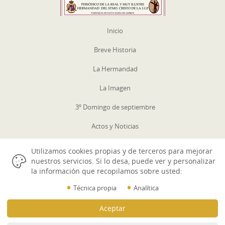
Inicio
Breve Historia
La Hermandad
La Imagen
3º Domingo de septiembre
Actos y Noticias
Galerías
Utilizamos cookies propias y de terceros para mejorar
nuestros servicios. Si lo desa, puede ver y personalizar
Contactar
la información que recopilamos sobre usted:
Aviso Legal
•
•
Técnica propia
Analítica
Politica Cookies
Aceptar
Datos Identificativos